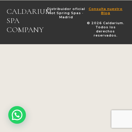
CALDARIUM
Distribuidor oficial
Consulta nuestro
Hot Spring Spas ·
Blog
Madrid
SPA
© 2026 Caldarium.
COMPANY
Todos los
derechos
reservados.