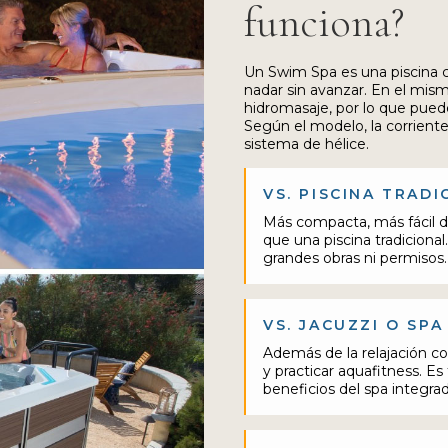
funciona?
Un Swim Spa es una piscina 
nadar sin avanzar. En el mis
hidromasaje, por lo que puede
Según el modelo, la corrien
sistema de hélice.
VS. PISCINA TRADI
Más compacta, más fácil 
que una piscina tradicional.
grandes obras ni permisos.
VS. JACUZZI O SPA
Además de la relajación co
y practicar aquafitness. E
beneficios del spa integra