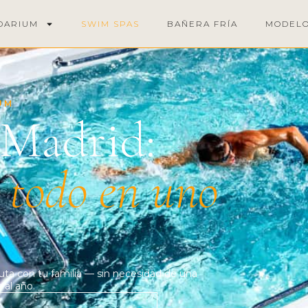
DARIUM
SWIM SPAS
BAÑERA FRÍA
MODEL
UM
 Madrid:
,
todo en uno
fruta con tu familia — sin necesidad de una
 al año.