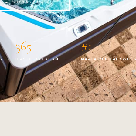
→ MODELOS Y PRECIOS
365
#1
S
DÍAS DE USO AL AÑO
MARCA MUNDIAL SWIM 