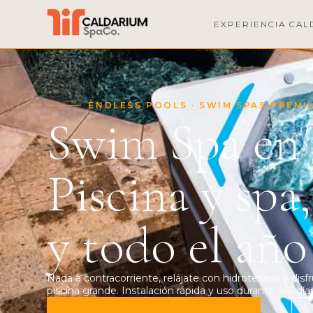
EXPERIENCIA CAL
ENDLESS POOLS · SWIM SPAS PREMI
Swim Spa en
Piscina y spa
y todo el año
Nada a contracorriente, relájate con hidroterapia y dis
piscina grande. Instalación rápida y uso durante 365 días