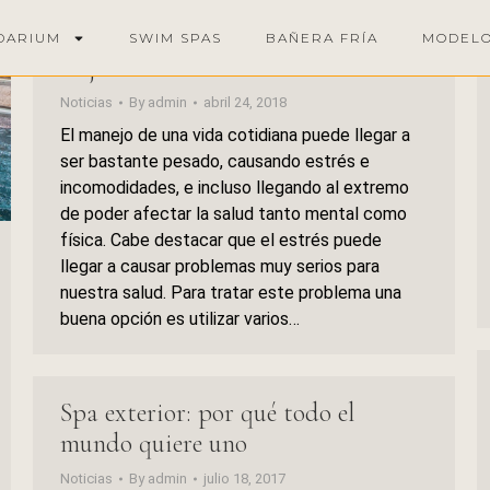
Cómo usar un Spa en casa para
DARIUM
SWIM SPAS
BAÑERA FRÍA
MODEL
mejorar nuestra salud
Noticias
By
admin
abril 24, 2018
El manejo de una vida cotidiana puede llegar a
ser bastante pesado, causando estrés e
incomodidades, e incluso llegando al extremo
de poder afectar la salud tanto mental como
física. Cabe destacar que el estrés puede
llegar a causar problemas muy serios para
nuestra salud. Para tratar este problema una
buena opción es utilizar varios…
Spa exterior: por qué todo el
mundo quiere uno
Noticias
By
admin
julio 18, 2017