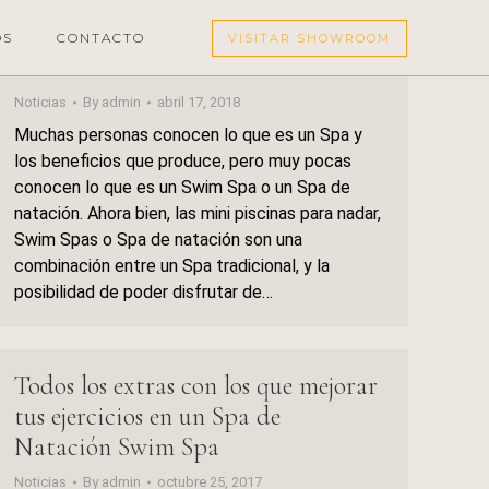
Mini piscinas para nadar, la
OS
CONTACTO
VISITAR SHOWROOM
tendencia de 2020
Noticias
By
admin
abril 17, 2018
Muchas personas conocen lo que es un Spa y
los beneficios que produce, pero muy pocas
conocen lo que es un Swim Spa o un Spa de
natación. Ahora bien, las mini piscinas para nadar,
Swim Spas o Spa de natación son una
combinación entre un Spa tradicional, y la
posibilidad de poder disfrutar de…
Todos los extras con los que mejorar
tus ejercicios en un Spa de
Natación Swim Spa
Noticias
By
admin
octubre 25, 2017