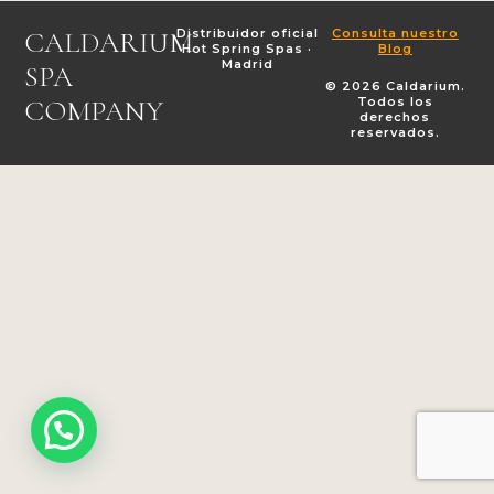
CALDARIUM
Distribuidor oficial
Consulta nuestro
Hot Spring Spas ·
Blog
Madrid
SPA
© 2026 Caldarium.
COMPANY
Todos los
derechos
reservados.