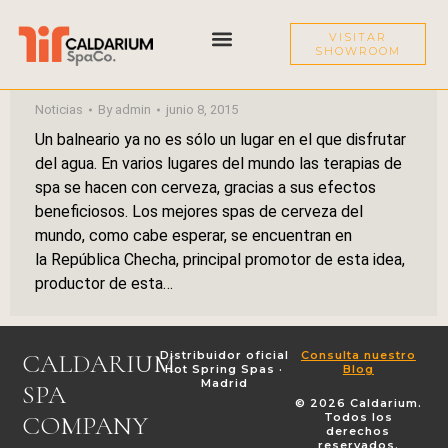
Los mejores spas de cerveza del
VISITAR
SHOWROOM
mundo
EXPERIENCIA CALDARIUM
BAÑERA FRÍA
Noticias
By
admin
junio 8, 2015
Un balneario ya no es sólo un lugar en el que disfrutar
del agua. En varios lugares del mundo las terapias de
spa se hacen con cerveza, gracias a sus efectos
beneficiosos. Los mejores spas de cerveza del
mundo, como cabe esperar, se encuentran en
la República Checha, principal promotor de esta idea,
productor de esta…
CALDARIUM
Distribuidor oficial
Consulta nuestro
Hot Spring Spas ·
Blog
Madrid
SPA
© 2026 Caldarium.
COMPANY
Todos los
derechos
reservados.