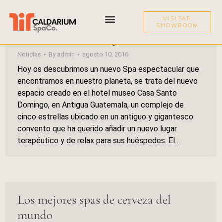
Los Spas más sorprendentes (II):
VISITAR
SHOWROOM
Casa Santo Domingo (Guatemala)
EXPERIENCIA CALDARIUM
BAÑERA FRÍA
Noticias
By
admin
agosto 10, 2016
Hoy os descubrimos un nuevo Spa espectacular que
encontramos en nuestro planeta, se trata del nuevo
espacio creado en el hotel museo Casa Santo
Domingo, en Antigua Guatemala, un complejo de
cinco estrellas ubicado en un antiguo y gigantesco
convento que ha querido añadir un nuevo lugar
terapéutico y de relax para sus huéspedes. El…
Los mejores spas de cerveza del
mundo